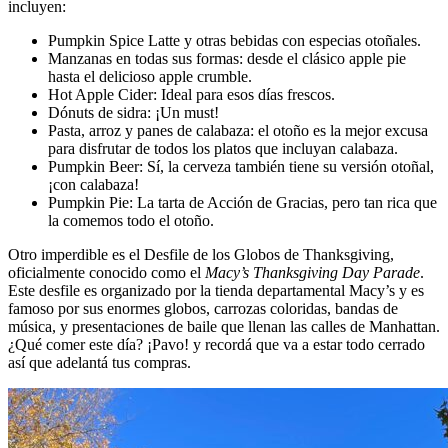
incluyen:
Pumpkin Spice Latte y otras bebidas con especias otoñales.
Manzanas en todas sus formas: desde el clásico apple pie
hasta el delicioso apple
crumble.
Hot Apple Cider: Ideal para esos días frescos.
Dónuts de sidra: ¡Un must!
Pasta, arroz y panes de calabaza: el otoño es la mejor excusa
para disfrutar de
todos los platos que incluyan calabaza.
Pumpkin Beer: Sí, la cerveza también tiene su versión otoñal,
¡con calabaza!
Pumpkin Pie: La tarta de Acción de Gracias, pero tan rica que
la comemos todo el
otoño.
Otro imperdible es el Desfile de los Globos de Thanksgiving,
oficialmente conocido como el
Macy’s Thanksgiving Day Parade
.
Este desfile es organizado por la tienda departamental Macy’s y es
famoso por sus enormes globos, carrozas coloridas, bandas de
música, y presentaciones de baile que llenan las calles de Manhattan.
¿Qué comer este día? ¡Pavo! y recordá que va a estar todo cerrado
así que adelantá tus compras.