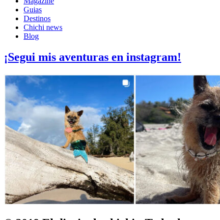
Magazine
Guias
Destinos
Chichi news
Blog
¡Segui mis aventuras en instagram!